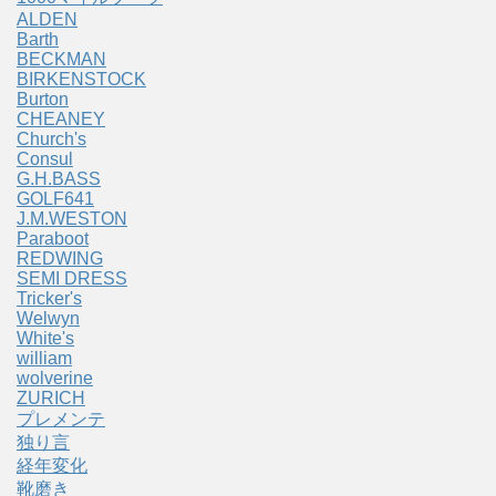
ALDEN
Barth
BECKMAN
BIRKENSTOCK
Burton
CHEANEY
Church's
Consul
G.H.BASS
GOLF641
J.M.WESTON
Paraboot
REDWING
SEMI DRESS
Tricker's
Welwyn
White's
william
wolverine
ZURICH
プレメンテ
独り言
経年変化
靴磨き