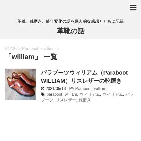
革靴、靴磨き、経年変化の話を個人的な感想とともに記録
革靴の話
HOME
>
Paraboot
>
william
>
「william」 一覧
パラブーツウィリアム（Paraboot
WILLIAM）リスレザーの靴磨き
2021/05/13
-
Paraboot
,
william
paraboot
,
william
,
ウィリアム
,
ウイリアム
,
パラ
ブーツ
,
リスレザー
,
靴磨き