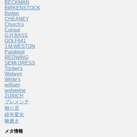
BECKMAN
BIRKENSTOCK
Burton
CHEANEY
Church's
Consul
G.H.BASS
GOLF641
J.M.WESTON
Paraboot
REDWING
SEMI DRESS
Tricker's
Welwyn
White's
william
wolverine
ZURICH
プレメンテ
独り言
経年変化
靴磨き
メタ情報