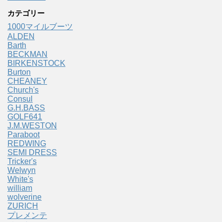
カテゴリー
1000マイルブーツ
ALDEN
Barth
BECKMAN
BIRKENSTOCK
Burton
CHEANEY
Church's
Consul
G.H.BASS
GOLF641
J.M.WESTON
Paraboot
REDWING
SEMI DRESS
Tricker's
Welwyn
White's
william
wolverine
ZURICH
プレメンテ