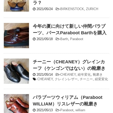
ラ？
2021/05/24
-
BIRKENSTOCK
,
ZURICH
今年の夏に向けて新しい仲間パラブ
ーツ、バースParaboot Barthを購入
2021/05/18
-
Barth
,
Paraboot
チーニー（CHEANEY）グレインカ
ーフ（ケンゴンではない）の靴磨き
2021/05/14
-
CHEANEY
,
経年変化
,
靴磨き
CHEANEY
,
クレインレザー
,
チーニー
,
経変変化
パラブーツウィリアム（Paraboot
WILLIAM）リスレザーの靴磨き
2021/05/13
-
Paraboot
,
william