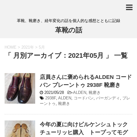
革靴、靴磨き、経年変化の話を個人的な感想とともに記録
革靴の話
HOME
>
2021年
>
5月
「 月別アーカイブ：2021年05月 」 一覧
店員さんに褒められるALDEN コード
バン プレーントゥ 2938F 靴磨き
2021/05/28
-
ALDEN
,
靴磨き
2938F
,
ALDEN
,
コードバン
,
バーガンディ
,
プレ
ーントゥ
,
靴磨き
今年の夏に向けビルケンシュトック
チューリッヒ購入 トープってモグ