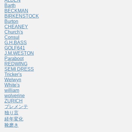
ALDEN
Barth
BECKMAN
BIRKENSTOCK
Burton
CHEANEY
Church's
Consul
G.H.BASS
GOLF641
J.M.WESTON
Paraboot
REDWING
SEMI DRESS
Tricker's
Welwyn
White's
william
wolverine
ZURICH
プレメンテ
独り言
経年変化
靴磨き