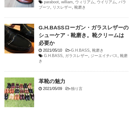
paraboot
,
william
,
ウィリアム
,
ウイリアム
,
パラ
ブーツ
,
リスレザー
,
靴磨き
G.H.BASSローガン・ガラスレザーの
シューケア・靴磨き。靴クリームは
必要か
2021/05/10
-
G.H.BASS
,
靴磨き
G.H.BASS
,
ガラスレザー
,
ジーエイチバス
,
靴磨
き
革靴の魅力
2021/05/09
-
独り言