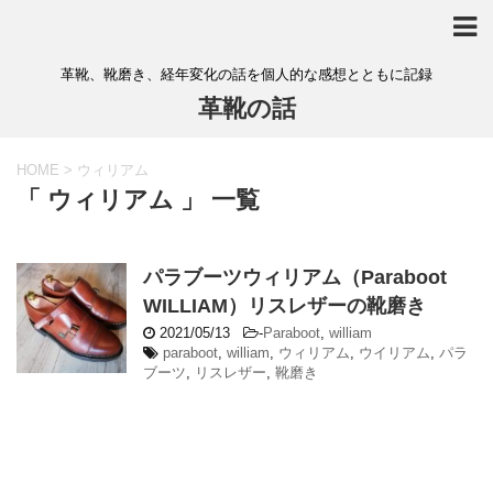
革靴、靴磨き、経年変化の話を個人的な感想とともに記録
革靴の話
HOME
>
ウィリアム
「 ウィリアム 」 一覧
パラブーツウィリアム（Paraboot
WILLIAM）リスレザーの靴磨き
2021/05/13
-
Paraboot
,
william
paraboot
,
william
,
ウィリアム
,
ウイリアム
,
パラ
ブーツ
,
リスレザー
,
靴磨き