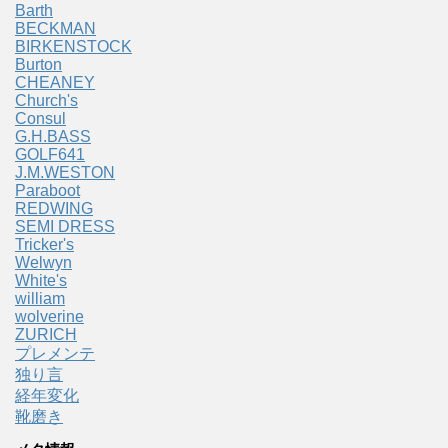
Barth
BECKMAN
BIRKENSTOCK
Burton
CHEANEY
Church's
Consul
G.H.BASS
GOLF641
J.M.WESTON
Paraboot
REDWING
SEMI DRESS
Tricker's
Welwyn
White's
william
wolverine
ZURICH
プレメンテ
独り言
経年変化
靴磨き